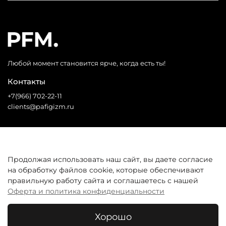
Любой момент становится ярче, когда есть ты!
Контакты
+7(966) 702-22-11
clients@pafigizm.ru
Социальные сети
Продолжая использовать наш сайт, вы даете согласие
на обработку файлов cookie, которые обеспечивают
* Запрещенная сеть
правильную работу сайта и соглашаетесь с нашей
Оферта и политика конфиденциальности
Покупателям
Хорошо
© 2026 Все права защищены. Интернет-магазин одежды