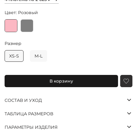
Цвет: Розовый
Размер
XS-S
M-L
Яндекс
Долями
Сплит
Оставшиеся
В корзину
три платежа
спишутся
автоматически
СОСТАВ И УХОД
с шагом в две
недели
ТАБЛИЦА РАЗМЕРОВ
25%
25%
25%
25%
ПАРАМЕТРЫ ИЗДЕЛИЯ
Через
Через
Через
Платеж
2
4
6