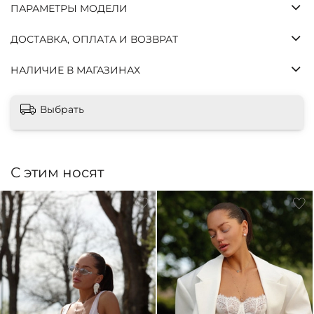
сегодня
ПАРАМЕТРЫ МОДЕЛИ
недели
недели
недель
ДОСТАВКА, ОПЛАТА И ВОЗВРАТ
Без
комиссий
и
НАЛИЧИЕ В МАГАЗИНАХ
переплат,
как
Выбрать
обычная
оплата
картой.
Оплатите
С этим носят
сегодня
только 25%
стоимости,
остальное
— тремя
платежами
раз в две
недели.
Заказ от
500 ₽ до 70