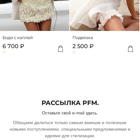
000 ₽
Подробную
информацию
о
работе
сервиса
Боди с каплей
Подвязка
можно
Добавить
Доба
посмотреть
6 700 ₽
2 500 ₽
на
сайте
dolyame.ru
РАССЫЛКА PFM.
Оставьте свой e-mail здесь.
Обещаем делиться только самым важным и полезным:
новыми поступлениями, специальными предложениями и
идеями для стилизации.