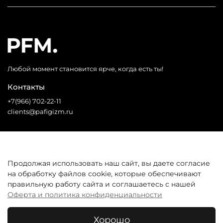
Любой момент становится ярче, когда есть ты!
Контакты
+7(966) 702-22-11
clients@pafigizm.ru
Социальные сети
Продолжая использовать наш сайт, вы даете согласие
на обработку файлов cookie, которые обеспечивают
* Запрещенная сеть
правильную работу сайта и соглашаетесь с нашей
Оферта и политика конфиденциальности
Покупателям
Хорошо