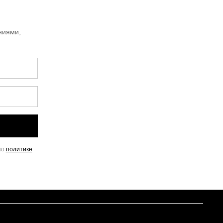
ниями,
но
политике