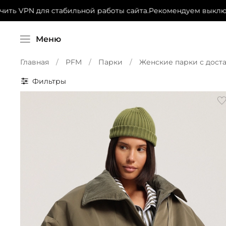
ь VPN для стабильной работы сайта.
Рекомендуем выключит
Меню
Главная
PFM
Парки
Женские парки с дост
Фильтры