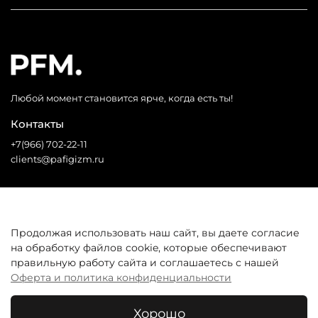
Любой момент становится ярче, когда есть ты!
Контакты
+7(966) 702-22-11
clients@pafigizm.ru
Социальные сети
Продолжая использовать наш сайт, вы даете согласие
на обработку файлов cookie, которые обеспечивают
* Запрещенная сеть
правильную работу сайта и соглашаетесь с нашей
Оферта и политика конфиденциальности
Покупателям
Хорошо