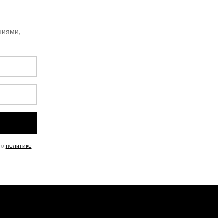
ниями,
но
политике