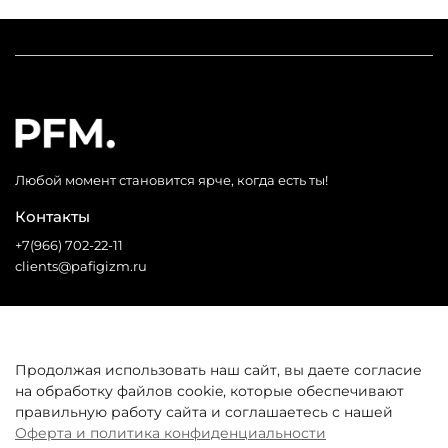
Любой момент становится ярче, когда есть ты!
Контакты
+7(966) 702-22-11
clients@pafigizm.ru
Социальные сети
Продолжая использовать наш сайт, вы даете согласие
на обработку файлов cookie, которые обеспечивают
* Запрещенная сеть
правильную работу сайта и соглашаетесь с нашей
Оферта и политика конфиденциальности
Покупателям