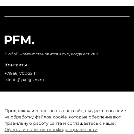
Любой момент становится ярче, когда есть ты!
Контакты
+7(966) 702-22-11
clients@pafigizm.ru
Социальные сети
Продолжая использовать наш сайт, вы даете согласие
на обработку файлов cookie, которые обеспечивают
* Запрещенная сеть
правильную работу сайта и соглашаетесь с нашей
Оферта и политика конфиденциальности
Покупателям