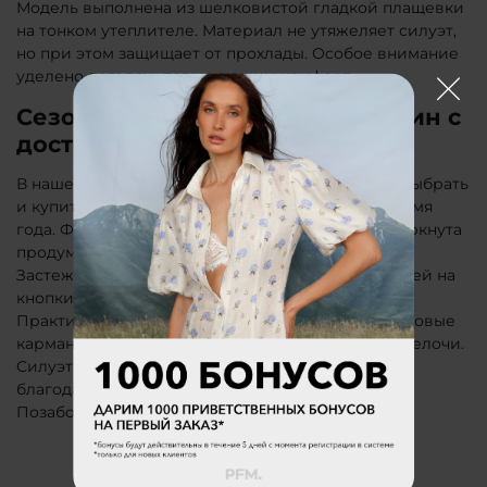
Модель выполнена из шелковистой гладкой плащевки
на тонком утеплителе. Материал не утяжеляет силуэт,
но при этом защищает от прохлады. Особое внимание
уделено деталям, повышающим комфорт.
Сезонная парка PFM для женщин с
доставкой по Луховицам
В нашем интернет-магазине есть возможность выбрать
и купить женскую парку от PFM на холодное время
года. Функциональность верхней одежды подчеркнута
продуманными элементами кроя и фурнитуры.
Застежка на молнию с дополнительной фиксацией на
кнопки обеспечивает защиту от продувания.
Практичность подчеркивают вместительные боковые
карманы на молнии, в которых удобно хранить мелочи.
Силуэт можно легко адаптировать под фигуру
благодаря кулиске со шнурком на уровне бедер.
Позаботимся о быстрой доставке по Луховицам.