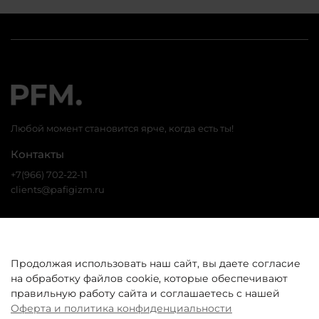
Любой момент становится ярче, когда есть ты!
Контакты
+7(966) 702-22-11
clients@pafigizm.ru
Социальные сети
Продолжая использовать наш сайт, вы даете согласие
на обработку файлов cookie, которые обеспечивают
* Запрещенная сеть
правильную работу сайта и соглашаетесь с нашей
Оферта и политика конфиденциальности
Покупателям