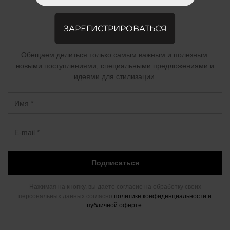
РАССЫЛКА PFM.
ЗАРЕГИСТРИРОВАТЬСЯ
Оставьте свой e-mail здесь.
Обещаем делиться только самым важным и полезным:
новыми поступлениями, специальными предложениями и
идеями для стилизации.
Подписаться
Нажимая на кнопку, вы даете согласие на обработку своих
персональных данных согласно
политике конфиденциальности и
публичной оферте
.