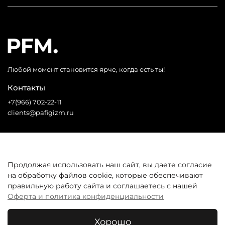
Любой момент становится ярче, когда есть ты!
Контакты
+7(966) 702-22-11
clients@pafigizm.ru
Социальные сети
Продолжая использовать наш сайт, вы даете согласие
на обработку файлов cookie, которые обеспечивают
* Запрещенная сеть
правильную работу сайта и соглашаетесь с нашей
Оферта и политика конфиденциальности
Покупателям
Хорошо