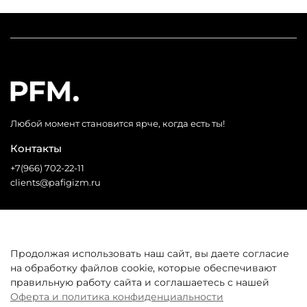
Любой момент становится ярче, когда есть ты!
Контакты
+7(966) 702-22-11
clients@pafigizm.ru
Социальные сети
Продолжая использовать наш сайт, вы даете согласие
на обработку файлов cookie, которые обеспечивают
* Запрещенная сеть
правильную работу сайта и соглашаетесь с нашей
Оферта и политика конфиденциальности
Покупателям