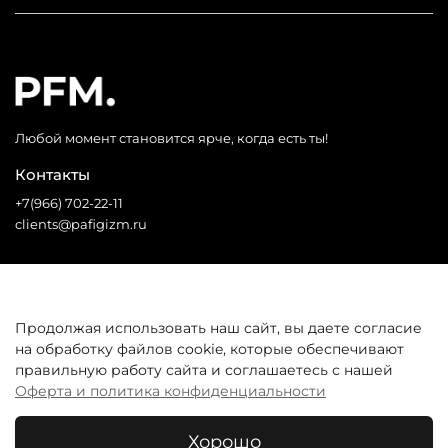
Любой момент становится ярче, когда есть ты!
Контакты
+7(966) 702-22-11
clients@pafigizm.ru
Социальные сети
Продолжая использовать наш сайт, вы даете согласие
на обработку файлов cookie, которые обеспечивают
* Запрещенная сеть
правильную работу сайта и соглашаетесь с нашей
Оферта и политика конфиденциальности
Покупателям
Хорошо