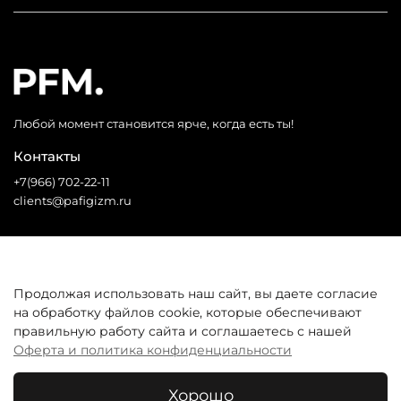
Любой момент становится ярче, когда есть ты!
Контакты
+7(966) 702-22-11
clients@pafigizm.ru
Социальные сети
Продолжая использовать наш сайт, вы даете согласие
на обработку файлов cookie, которые обеспечивают
* Запрещенная сеть
правильную работу сайта и соглашаетесь с нашей
Оферта и политика конфиденциальности
Покупателям
Хорошо