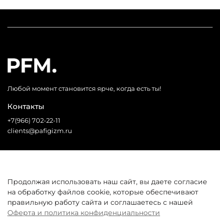
Любой момент становится ярче, когда есть ты!
Контакты
+7(966) 702-22-11
clients@pafigizm.ru
Социальные сети
Продолжая использовать наш сайт, вы даете согласие
на обработку файлов cookie, которые обеспечивают
* Запрещенная сеть
правильную работу сайта и соглашаетесь с нашей
Оферта и политика конфиденциальности
Покупателям