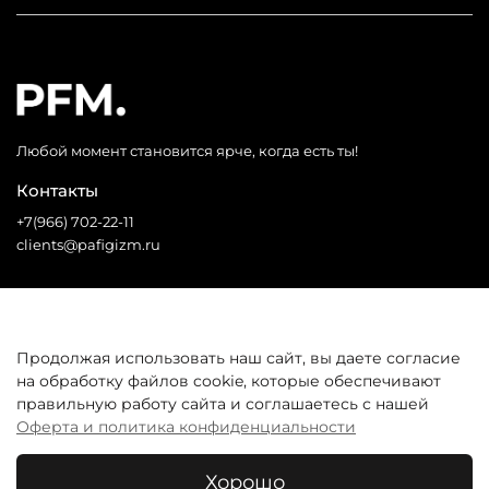
Любой момент становится ярче, когда есть ты!
Контакты
+7(966) 702-22-11
clients@pafigizm.ru
Социальные сети
Продолжая использовать наш сайт, вы даете согласие
на обработку файлов cookie, которые обеспечивают
* Запрещенная сеть
правильную работу сайта и соглашаетесь с нашей
Оферта и политика конфиденциальности
Покупателям
Хорошо