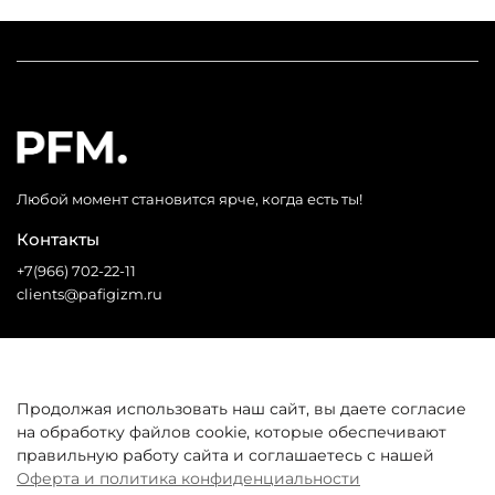
Любой момент становится ярче, когда есть ты!
Контакты
+7(966) 702-22-11
clients@pafigizm.ru
Социальные сети
Продолжая использовать наш сайт, вы даете согласие
на обработку файлов cookie, которые обеспечивают
* Запрещенная сеть
правильную работу сайта и соглашаетесь с нашей
Оферта и политика конфиденциальности
Покупателям