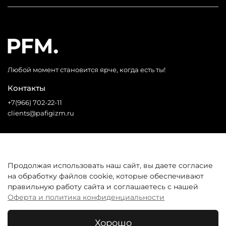
Любой момент становится ярче, когда есть ты!
Контакты
+7(966) 702-22-11
clients@pafigizm.ru
Социальные сети
Продолжая использовать наш сайт, вы даете согласие
на обработку файлов cookie, которые обеспечивают
* Запрещенная сеть
правильную работу сайта и соглашаетесь с нашей
Оферта и политика конфиденциальности
Покупателям
Хорошо