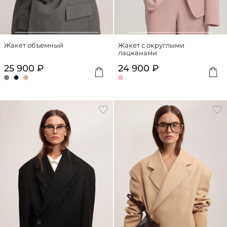
Жакет объемный
Жакет с округлыми
лацканами
25 900 ₽
24 900 ₽