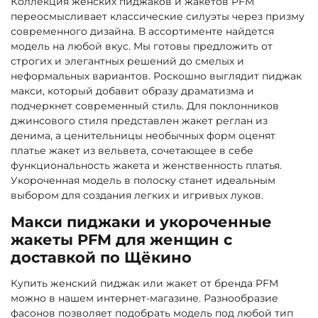
Коллекция женских пиджаков и жакетов PFM
переосмысливает классические силуэты через призму
современного дизайна. В ассортименте найдется
модель на любой вкус. Мы готовы предложить от
строгих и элегантных решений до смелых и
неформальных вариантов. Роскошно выглядит пиджак
макси, который добавит образу драматизма и
подчеркнет современный стиль. Для поклонников
джинсового стиля представлен жакет реглан из
денима, а ценительницы необычных форм оценят
платье жакет из вельвета, сочетающее в себе
функциональность жакета и женственность платья.
Укороченная модель в полоску станет идеальным
выбором для создания легких и игривых луков.
Макси пиджаки и укороченные
жакеты PFM для женщин с
доставкой по Щёкино
Купить женский пиджак или жакет от бренда PFM
можно в нашем интернет-магазине. Разнообразие
фасонов позволяет подобрать модель под любой тип