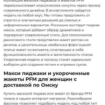
Коллекция женских пиджаков и жакетов PFM
переосмысливает классические силуэты через призму
современного дизайна. В ассортименте найдется
модель на любой вкус. Мы готовы предложить от
строгих и элегантных решений до смелых и
неформальных вариантов. Роскошно выглядит пиджак
макси, который добавит образу драматизма и
подчеркнет современный стиль. Для поклонников
джинсового стиля представлен жакет реглан из
денима, а ценительницы необычных форм оценят
платье жакет из вельвета, сочетающее в себе
функциональность жакета и женственность платья.
Укороченная модель в полоску станет идеальным
выбором для создания легких и игривых луков.
Макси пиджаки и укороченные
жакеты PFM для женщин с
доставкой по Омску
Купить женский пиджак или жакет от бренда PFM
можно в нашем интернет-магазине. Разнообразие
фасонов позволяет подобрать модель под любой тип