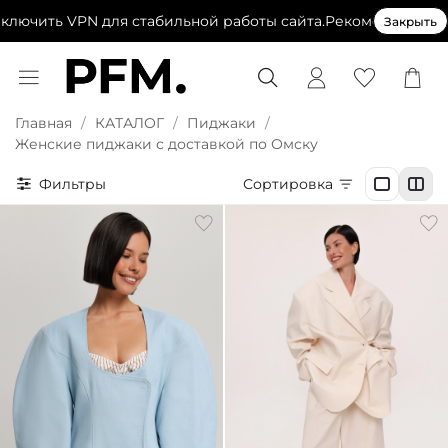
ить VPN для стабильной работы сайта.
Рекомендуем выключ
Закрыть
Главная
КАТАЛОГ
Пиджаки
Женские пиджаки с доставкой по Омску
Фильтры
Сортировка