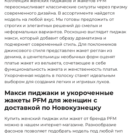
Коллекция женских пиджаков и жакетов PFM
переосмысливает классические силуэты через призму
современного дизайна. В ассортименте найдется
модель на любой вкус. Мы готовы предложить от
строгих и элегантных решений до смелых и
неформальных вариантов. Роскошно выглядит пиджак
макси, который добавит образу драматизма и
подчеркнет современный стиль. Для поклонников
джинсового стиля представлен жакет реглан из
денима, а ценительницы необычных форм оценят
платье жакет из вельвета, сочетающее в себе
функциональность жакета и женственность платья.
Укороченная модель в полоску станет идеальным
выбором для создания легких и игривых луков.
Макси пиджаки и укороченные
жакеты PFM для женщин с
доставкой по Новокузнецку
Купить женский пиджак или жакет от бренда PFM
можно в нашем интернет-магазине. Разнообразие
фасонов позволяет подобрать модель под любой тип