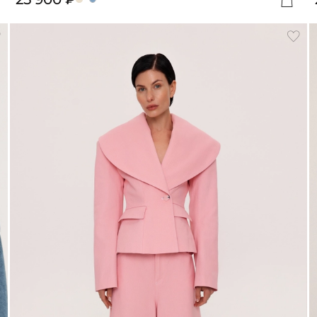
обавить
Доба