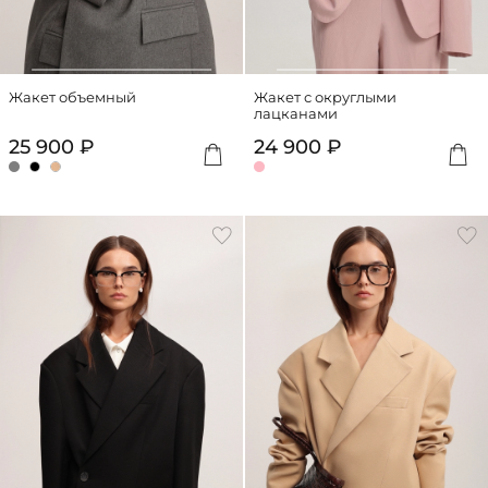
Жакет объемный
Жакет с округлыми
лацканами
25 900 ₽
24 900 ₽