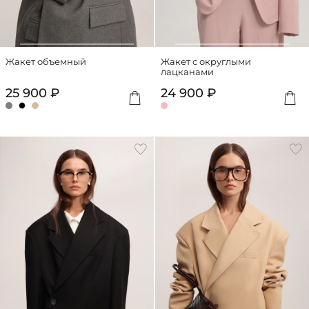
Жакет объемный
Жакет с округлыми
лацканами
25 900 ₽
24 900 ₽