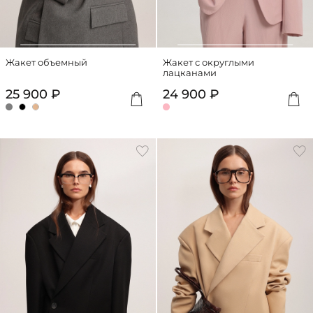
Жакет объемный
Жакет с округлыми
лацканами
25 900 ₽
24 900 ₽